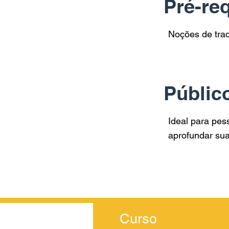
Pré-req
Noções de tra
Públic
Ideal para pes
aprofundar sua
Curso