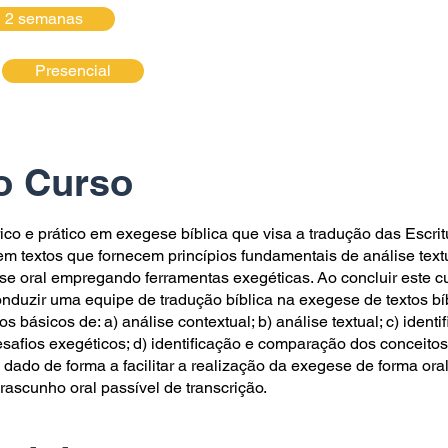
2 semanas
Presencial
o Curso
ico e prático em exegese bíblica que visa a tradução das Escrit
 em textos que fornecem princípios fundamentais de análise textu
se oral empregando ferramentas exegéticas. Ao concluir este cu
nduzir uma equipe de tradução bíblica na exegese de textos bíbl
 básicos de: a) análise contextual; b) análise textual; c) ident
esaﬁos exegéticos; d) identiﬁcação e comparação dos conceitos
 dado de forma a facilitar a realização da exegese de forma oral
ascunho oral passível de transcrição.