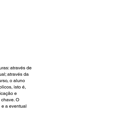
uras: através de
al; através da
rso, o aluno
icos, isto é,
iﬁcação e
 chave. O
 e a eventual