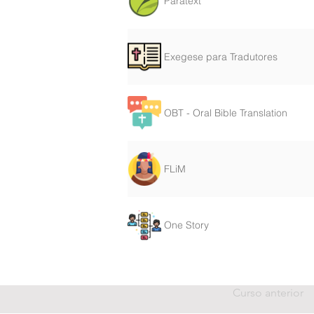
Paratext
Exegese para Tradutores
OBT - Oral Bible Translation
FLiM
One Story
Curso anterior